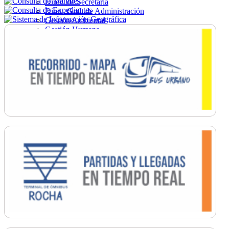
Direc. de Secretaría
Direc. Gral. de Administración
Gestión Ambiental
Gestión Humana
Hacienda
Obras
Ordenamiento
Promoción Social
Salud
Secretaría General
Tránsito
Turismo