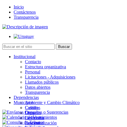
Inicio
Contáctenos
Transparencia
Institucional
Contacto
Estructura organizativa
Personal
Licitaciones - Adquisiciones
Llamados públicos
Datos abiertos
Transparencia
Dependencias
Municipios
Ambiente y Cambio Climático
Cultura
Castillos
Deportes
Chuy
Desarrollo
La Paloma
Descentralización
Lascano