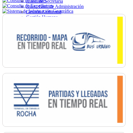
Direc. de Secretaría
Direc. Gral. de Administración
Gestión Ambiental
Gestión Humana
Hacienda
Obras
Ordenamiento
Promoción Social
Salud
Secretaría General
Tránsito
Turismo