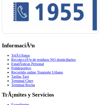
InformaciÃ³n
TelÃ©fonos
RecolecciÃ³n de residuos NO domiciliarios
EstadÃ­sticas Personal
Polideportivo
Recorrido online Trasporte Urbano
Tarifas Taxi
Terminal Chuy
Terminal Rocha
TrÃ¡mites y Servicios
Expedientes