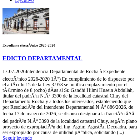
Ejecutivo
Expediente electrÃ³nico 2026-2020
EDICTO DEPARTAMENTAL
17-07-2026
Intendencia Departamental de Rocha â Expediente
electrÃ³nico 2026-2020 1Â°) En cumplimiento de lo dispuesto por
el artÃ­culo 15 de la Ley 3.958 se notifica emplazamiento por el
tÃ©rmino de 8 (ocho) dÃ­as al Sr. Gandhi Hilmi Husein Abdullah,
titular del padrÃ³n N.Âº 3390 de la localidad catastral Chuy del
Departamento Rocha y a todos los interesados, estableciendo que
por ResoluciÃ³n del Intendente Departamental N.Âº 886/2026, de
fecha 17 de marzo de 2026, se dispuso designar a la fracciÃ³n âAâ
del padrÃ³n N.Âº 3390 de la localidad catastral Chuy, segÃºn plano
proyecto de expropiaciÃ³n del Ing. Agrim. AgustÃ­n Decuadra, para
ser expropiado por causa de utilidad pÃºblica, solicitando (...)
Seguir leyendo