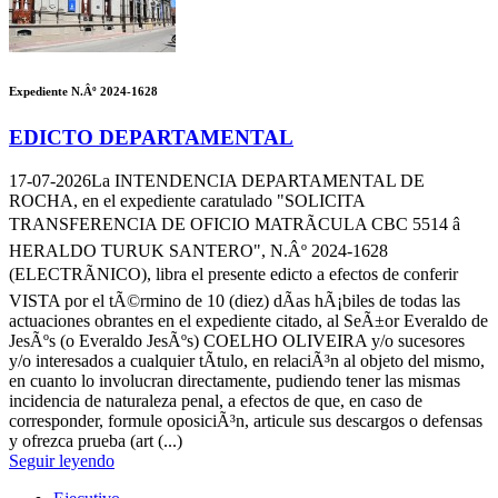
Expediente N.Âº 2024-1628
EDICTO DEPARTAMENTAL
17-07-2026
La INTENDENCIA DEPARTAMENTAL DE
ROCHA, en el expediente caratulado "SOLICITA
TRANSFERENCIA DE OFICIO MATRÃCULA CBC 5514 â
HERALDO TURUK SANTERO", N.Âº 2024-1628
(ELECTRÃNICO), libra el presente edicto a efectos de conferir
VISTA por el tÃ©rmino de 10 (diez) dÃ­as hÃ¡biles de todas las
actuaciones obrantes en el expediente citado, al SeÃ±or Everaldo de
JesÃºs (o Everaldo JesÃºs) COELHO OLIVEIRA y/o sucesores
y/o interesados a cualquier tÃ­tulo, en relaciÃ³n al objeto del mismo,
en cuanto lo involucran directamente, pudiendo tener las mismas
incidencia de naturaleza penal, a efectos de que, en caso de
corresponder, formule oposiciÃ³n, articule sus descargos o defensas
y ofrezca prueba (art (...)
Seguir leyendo