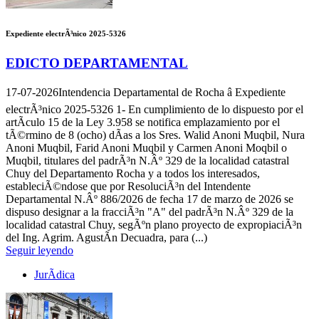
Expediente electrÃ³nico 2025-5326
EDICTO DEPARTAMENTAL
17-07-2026
Intendencia Departamental de Rocha â Expediente
electrÃ³nico 2025-5326 1- En cumplimiento de lo dispuesto por el
artÃ­culo 15 de la Ley 3.958 se notifica emplazamiento por el
tÃ©rmino de 8 (ocho) dÃ­as a los Sres. Walid Anoni Muqbil, Nura
Anoni Muqbil, Farid Anoni Muqbil y Carmen Anoni Moqbil o
Muqbil, titulares del padrÃ³n N.Âº 329 de la localidad catastral
Chuy del Departamento Rocha y a todos los interesados,
estableciÃ©ndose que por ResoluciÃ³n del Intendente
Departamental N.Âº 886/2026 de fecha 17 de marzo de 2026 se
dispuso designar a la fracciÃ³n "A" del padrÃ³n N.Âº 329 de la
localidad catastral Chuy, segÃºn plano proyecto de expropiaciÃ³n
del Ing. Agrim. AgustÃ­n Decuadra, para (...)
Seguir leyendo
JurÃ­dica