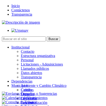
Inicio
Contáctenos
Transparencia
Institucional
Contacto
Estructura organizativa
Personal
Licitaciones - Adquisiciones
Llamados públicos
Datos abiertos
Transparencia
Dependencias
Municipios
Ambiente y Cambio Climático
Cultura
Castillos
Deportes
Chuy
Desarrollo
La Paloma
Descentralización
Lascano