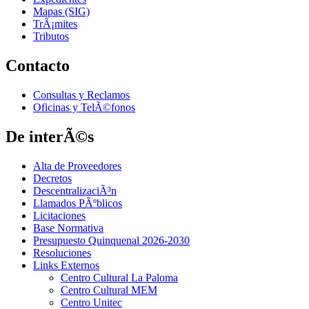
Mapas (SIG)
TrÃ¡mites
Tributos
Contacto
Consultas y Reclamos
Oficinas y TelÃ©fonos
De interÃ©s
Alta de Proveedores
Decretos
DescentralizaciÃ³n
Llamados PÃºblicos
Licitaciones
Base Normativa
Presupuesto Quinquenal 2026-2030
Resoluciones
Links Externos
Centro Cultural La Paloma
Centro Cultural MEM
Centro Unitec