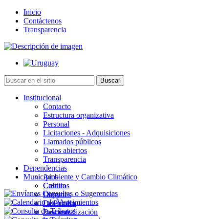
Inicio
Contáctenos
Transparencia
Institucional
Contacto
Estructura organizativa
Personal
Licitaciones - Adquisiciones
Llamados públicos
Datos abiertos
Transparencia
Dependencias
Municipios
Ambiente y Cambio Climático
Cultura
Castillos
Deportes
Chuy
Desarrollo
La Paloma
Descentralización
Lascano