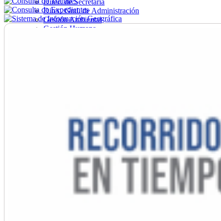
Direc. de Secretaría
Direc. Gral. de Administración
Gestión Ambiental
Gestión Humana
Hacienda
Obras
Ordenamiento
Promoción Social
Salud
Secretaría General
Tránsito
Turismo