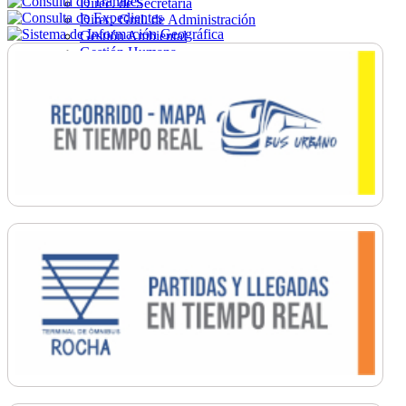
Direc. de Secretaría
Direc. Gral. de Administración
Gestión Ambiental
Gestión Humana
Hacienda
Obras
Ordenamiento
Promoción Social
Salud
Secretaría General
Tránsito
Turismo