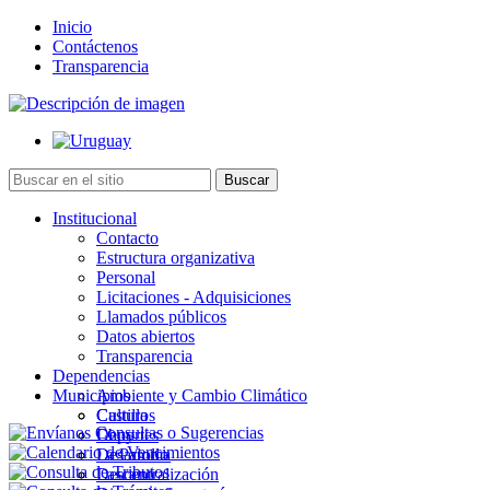
Inicio
Contáctenos
Transparencia
Institucional
Contacto
Estructura organizativa
Personal
Licitaciones - Adquisiciones
Llamados públicos
Datos abiertos
Transparencia
Dependencias
Municipios
Ambiente y Cambio Climático
Cultura
Castillos
Deportes
Chuy
Desarrollo
La Paloma
Descentralización
Lascano