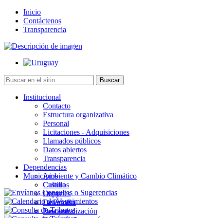
Inicio
Contáctenos
Transparencia
Institucional
Contacto
Estructura organizativa
Personal
Licitaciones - Adquisiciones
Llamados públicos
Datos abiertos
Transparencia
Dependencias
Municipios
Ambiente y Cambio Climático
Cultura
Castillos
Deportes
Chuy
Desarrollo
La Paloma
Descentralización
Lascano