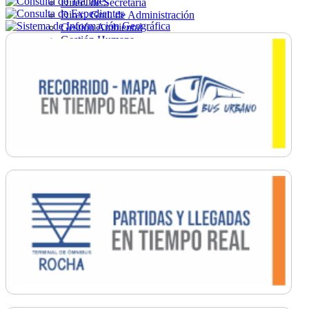
Direc. de Secretaría
Direc. Gral. de Administración
Gestión Ambiental
Gestión Humana
Hacienda
Obras
Ordenamiento
Promoción Social
Salud
Secretaría General
Tránsito
Turismo