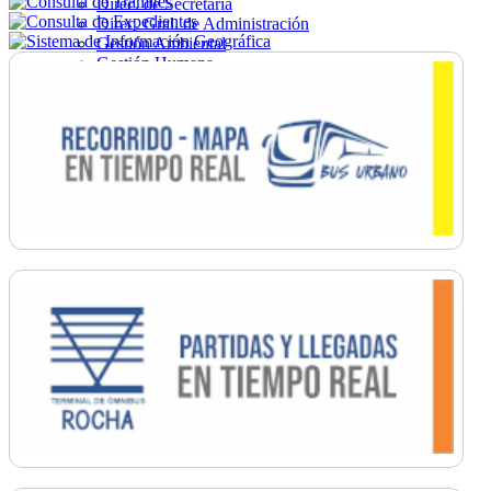
Direc. de Secretaría
Direc. Gral. de Administración
Gestión Ambiental
Gestión Humana
Hacienda
Obras
Ordenamiento
Promoción Social
Salud
Secretaría General
Tránsito
Turismo