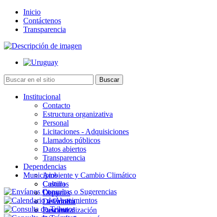
Inicio
Contáctenos
Transparencia
Institucional
Contacto
Estructura organizativa
Personal
Licitaciones - Adquisiciones
Llamados públicos
Datos abiertos
Transparencia
Dependencias
Municipios
Ambiente y Cambio Climático
Cultura
Castillos
Deportes
Chuy
Desarrollo
La Paloma
Descentralización
Lascano