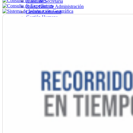
Direc. de Secretaría
Direc. Gral. de Administración
Gestión Ambiental
Gestión Humana
Hacienda
Obras
Ordenamiento
Promoción Social
Salud
Secretaría General
Tránsito
Turismo