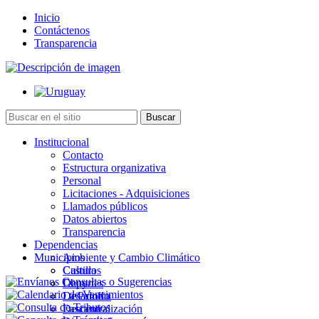
Inicio
Contáctenos
Transparencia
Institucional
Contacto
Estructura organizativa
Personal
Licitaciones - Adquisiciones
Llamados públicos
Datos abiertos
Transparencia
Dependencias
Municipios
Ambiente y Cambio Climático
Cultura
Castillos
Deportes
Chuy
Desarrollo
La Paloma
Descentralización
Lascano