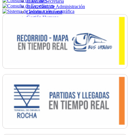
Direc. de Secretaría
Direc. Gral. de Administración
Gestión Ambiental
Gestión Humana
Hacienda
Obras
Ordenamiento
Promoción Social
Salud
Secretaría General
Tránsito
Turismo