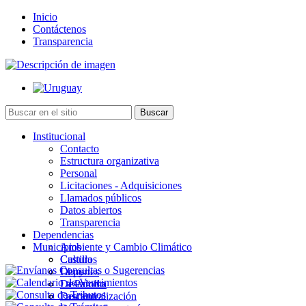
Inicio
Contáctenos
Transparencia
Institucional
Contacto
Estructura organizativa
Personal
Licitaciones - Adquisiciones
Llamados públicos
Datos abiertos
Transparencia
Dependencias
Municipios
Ambiente y Cambio Climático
Cultura
Castillos
Deportes
Chuy
Desarrollo
La Paloma
Descentralización
Lascano