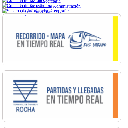
Direc. de Secretaría
Direc. Gral. de Administración
Gestión Ambiental
Gestión Humana
Hacienda
Obras
Ordenamiento
Promoción Social
Salud
Secretaría General
Tránsito
Turismo