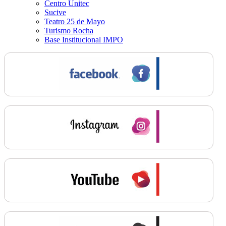
Centro Unitec
Sucive
Teatro 25 de Mayo
Turismo Rocha
Base Institucional IMPO