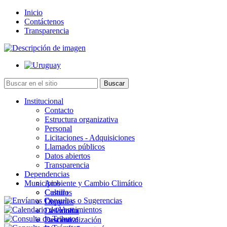
Inicio
Contáctenos
Transparencia
Institucional
Contacto
Estructura organizativa
Personal
Licitaciones - Adquisiciones
Llamados públicos
Datos abiertos
Transparencia
Dependencias
Municipios
Ambiente y Cambio Climático
Cultura
Castillos
Deportes
Chuy
Desarrollo
La Paloma
Descentralización
Lascano