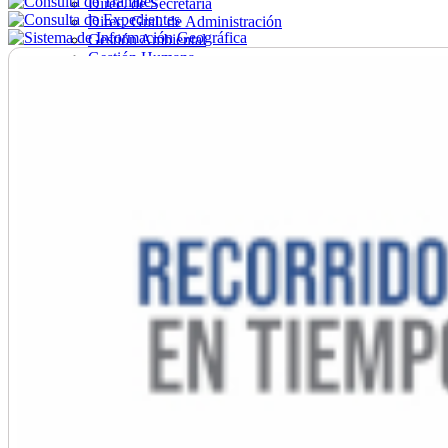
Direc. de Secretaría
Direc. Gral. de Administración
Gestión Ambiental
Gestión Humana
Hacienda
Obras
Ordenamiento
Promoción Social
Salud
Secretaría General
Tránsito
Turismo