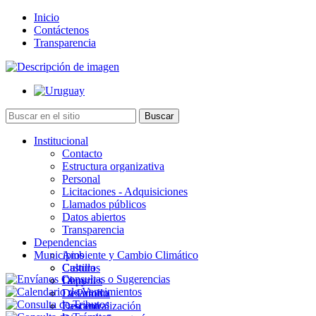
Inicio
Contáctenos
Transparencia
Institucional
Contacto
Estructura organizativa
Personal
Licitaciones - Adquisiciones
Llamados públicos
Datos abiertos
Transparencia
Dependencias
Municipios
Ambiente y Cambio Climático
Cultura
Castillos
Deportes
Chuy
Desarrollo
La Paloma
Descentralización
Lascano