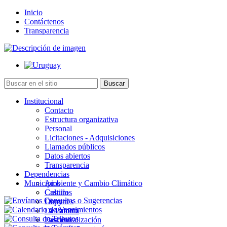
Inicio
Contáctenos
Transparencia
Institucional
Contacto
Estructura organizativa
Personal
Licitaciones - Adquisiciones
Llamados públicos
Datos abiertos
Transparencia
Dependencias
Municipios
Ambiente y Cambio Climático
Cultura
Castillos
Deportes
Chuy
Desarrollo
La Paloma
Descentralización
Lascano