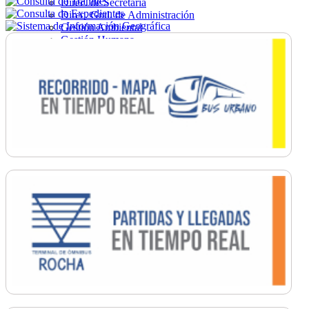
Direc. de Secretaría
Direc. Gral. de Administración
Gestión Ambiental
Gestión Humana
Hacienda
Obras
Ordenamiento
Promoción Social
Salud
Secretaría General
Tránsito
Turismo