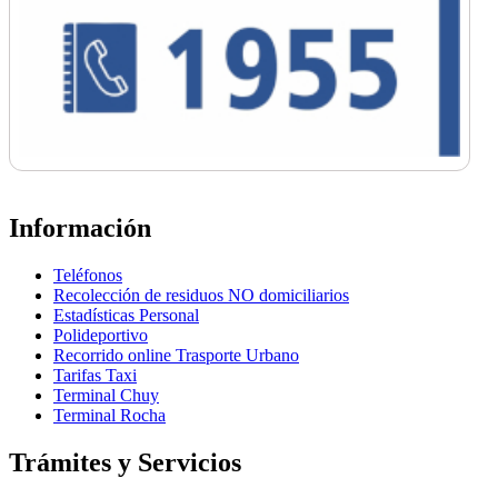
Información
Teléfonos
Recolección de residuos NO domiciliarios
Estadísticas Personal
Polideportivo
Recorrido online Trasporte Urbano
Tarifas Taxi
Terminal Chuy
Terminal Rocha
Trámites y Servicios