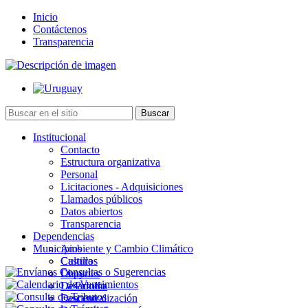
Inicio
Contáctenos
Transparencia
Institucional
Contacto
Estructura organizativa
Personal
Licitaciones - Adquisiciones
Llamados públicos
Datos abiertos
Transparencia
Dependencias
Municipios
Ambiente y Cambio Climático
Cultura
Castillos
Deportes
Chuy
Desarrollo
La Paloma
Descentralización
Lascano