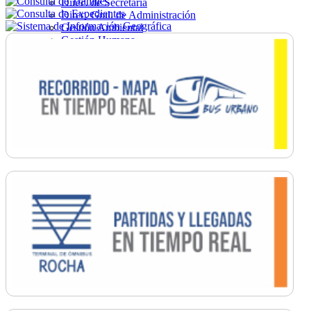
Direc. de Secretaría
Direc. Gral. de Administración
Gestión Ambiental
Gestión Humana
Hacienda
Obras
Ordenamiento
Promoción Social
Salud
Secretaría General
Tránsito
Turismo