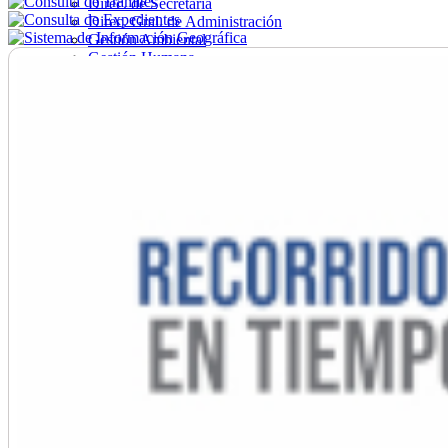
Direc. de Secretaría
Direc. Gral. de Administración
Gestión Ambiental
Gestión Humana
Hacienda
Obras
Ordenamiento
Promoción Social
Salud
Secretaría General
Tránsito
Turismo