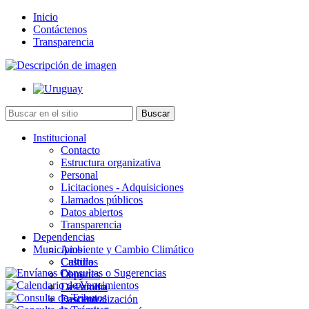
Inicio
Contáctenos
Transparencia
Institucional
Contacto
Estructura organizativa
Personal
Licitaciones - Adquisiciones
Llamados públicos
Datos abiertos
Transparencia
Dependencias
Municipios
Ambiente y Cambio Climático
Cultura
Castillos
Deportes
Chuy
Desarrollo
La Paloma
Descentralización
Lascano