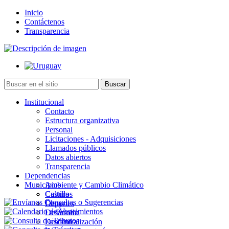
Inicio
Contáctenos
Transparencia
Institucional
Contacto
Estructura organizativa
Personal
Licitaciones - Adquisiciones
Llamados públicos
Datos abiertos
Transparencia
Dependencias
Municipios
Ambiente y Cambio Climático
Cultura
Castillos
Deportes
Chuy
Desarrollo
La Paloma
Descentralización
Lascano