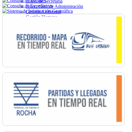
Direc. de Secretaría
Direc. Gral. de Administración
Gestión Ambiental
Gestión Humana
Hacienda
Obras
Ordenamiento
Promoción Social
Salud
Secretaría General
Tránsito
Turismo