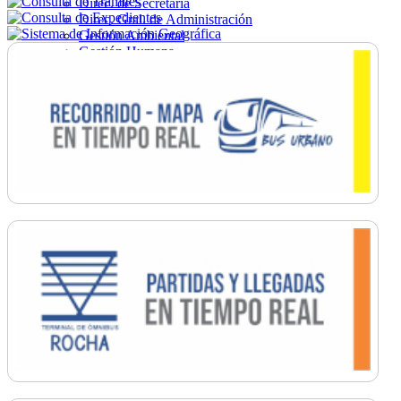
Direc. de Secretaría
Direc. Gral. de Administración
Gestión Ambiental
Gestión Humana
Hacienda
Obras
Ordenamiento
Promoción Social
Salud
Secretaría General
Tránsito
Turismo