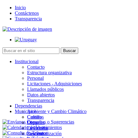
Inicio
Contáctenos
Transparencia
Institucional
Contacto
Estructura organizativa
Personal
Licitaciones - Adquisiciones
Llamados públicos
Datos abiertos
Transparencia
Dependencias
Municipios
Ambiente y Cambio Climático
Cultura
Castillos
Deportes
Chuy
Desarrollo
La Paloma
Descentralización
Lascano