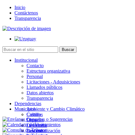
Inicio
Contáctenos
Transparencia
Institucional
Contacto
Estructura organizativa
Personal
Licitaciones - Adquisiciones
Llamados públicos
Datos abiertos
Transparencia
Dependencias
Municipios
Ambiente y Cambio Climático
Cultura
Castillos
Deportes
Chuy
Desarrollo
La Paloma
Descentralización
Lascano