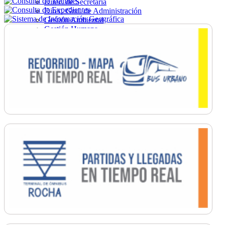
Direc. de Secretaría
Direc. Gral. de Administración
Gestión Ambiental
Gestión Humana
Hacienda
Obras
Ordenamiento
Promoción Social
Salud
Secretaría General
Tránsito
Turismo