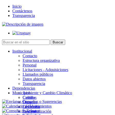
Inicio
Contáctenos
Transparencia
Institucional
Contacto
Estructura organizativa
Personal
Licitaciones - Adquisiciones
Llamados públicos
Datos abiertos
Transparencia
Dependencias
Municipios
Ambiente y Cambio Climático
Cultura
Castillos
Deportes
Chuy
Desarrollo
La Paloma
Descentralización
Lascano