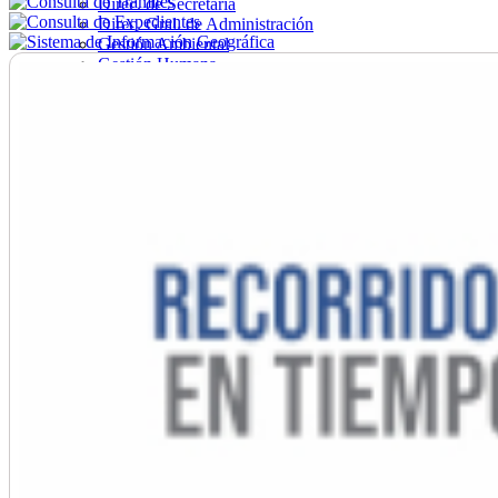
Direc. de Secretaría
Direc. Gral. de Administración
Gestión Ambiental
Gestión Humana
Hacienda
Obras
Ordenamiento
Promoción Social
Salud
Secretaría General
Tránsito
Turismo