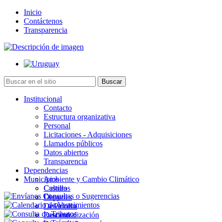
Inicio
Contáctenos
Transparencia
Institucional
Contacto
Estructura organizativa
Personal
Licitaciones - Adquisiciones
Llamados públicos
Datos abiertos
Transparencia
Dependencias
Municipios
Ambiente y Cambio Climático
Cultura
Castillos
Deportes
Chuy
Desarrollo
La Paloma
Descentralización
Lascano