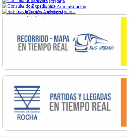
Direc. de Secretaría
Direc. Gral. de Administración
Gestión Ambiental
Gestión Humana
Hacienda
Obras
Ordenamiento
Promoción Social
Salud
Secretaría General
Tránsito
Turismo