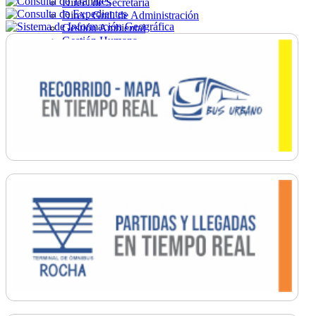
Direc. de Secretaría
Direc. Gral. de Administración
Gestión Ambiental
Gestión Humana
Hacienda
Obras
Ordenamiento
Promoción Social
Salud
Secretaría General
Tránsito
Turismo