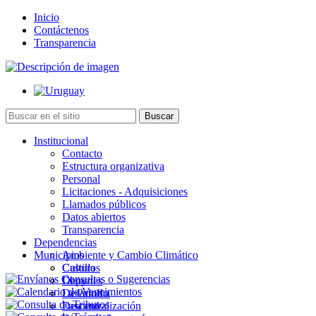
Inicio
Contáctenos
Transparencia
Institucional
Contacto
Estructura organizativa
Personal
Licitaciones - Adquisiciones
Llamados públicos
Datos abiertos
Transparencia
Dependencias
Municipios
Ambiente y Cambio Climático
Cultura
Castillos
Deportes
Chuy
Desarrollo
La Paloma
Descentralización
Lascano