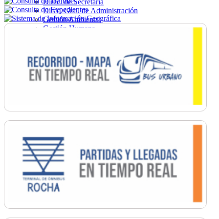
Direc. de Secretaría
Direc. Gral. de Administración
Gestión Ambiental
Gestión Humana
Hacienda
Obras
Ordenamiento
Promoción Social
Salud
Secretaría General
Tránsito
Turismo