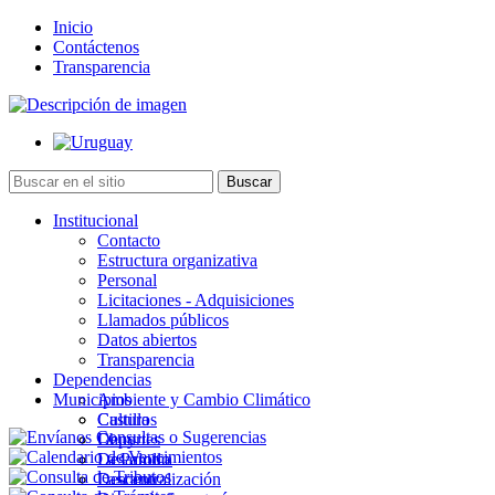
Inicio
Contáctenos
Transparencia
Institucional
Contacto
Estructura organizativa
Personal
Licitaciones - Adquisiciones
Llamados públicos
Datos abiertos
Transparencia
Dependencias
Municipios
Ambiente y Cambio Climático
Cultura
Castillos
Deportes
Chuy
Desarrollo
La Paloma
Descentralización
Lascano