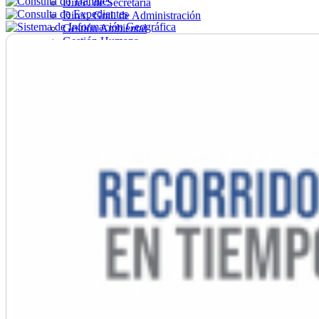
Direc. de Secretaría
Direc. Gral. de Administración
Gestión Ambiental
Gestión Humana
Hacienda
Obras
Ordenamiento
Promoción Social
Salud
Secretaría General
Tránsito
Turismo