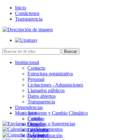
Inicio
Contáctenos
Transparencia
Institucional
Contacto
Estructura organizativa
Personal
Licitaciones - Adquisiciones
Llamados públicos
Datos abiertos
Transparencia
Dependencias
Municipios
Ambiente y Cambio Climático
Cultura
Castillos
Deportes
Chuy
Desarrollo
La Paloma
Descentralización
Lascano