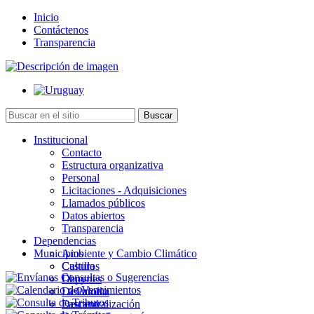
Inicio
Contáctenos
Transparencia
Institucional
Contacto
Estructura organizativa
Personal
Licitaciones - Adquisiciones
Llamados públicos
Datos abiertos
Transparencia
Dependencias
Municipios
Ambiente y Cambio Climático
Cultura
Castillos
Deportes
Chuy
Desarrollo
La Paloma
Descentralización
Lascano