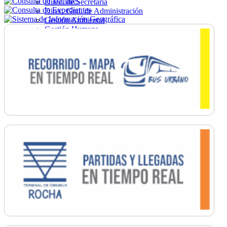
Direc. de Secretaría
Direc. Gral. de Administración
Gestión Ambiental
Gestión Humana
Hacienda
Obras
Ordenamiento
Promoción Social
Salud
Secretaría General
Tránsito
Turismo