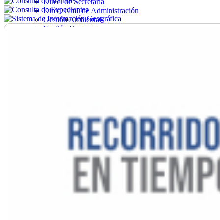
Direc. de Secretaría
Direc. Gral. de Administración
Gestión Ambiental
Gestión Humana
Hacienda
Obras
Ordenamiento
Promoción Social
Salud
Secretaría General
Tránsito
Turismo