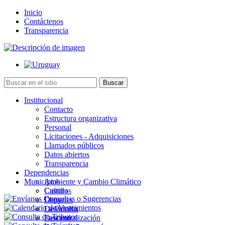
Inicio
Contáctenos
Transparencia
Institucional
Contacto
Estructura organizativa
Personal
Licitaciones - Adquisiciones
Llamados públicos
Datos abiertos
Transparencia
Dependencias
Municipios
Ambiente y Cambio Climático
Cultura
Castillos
Deportes
Chuy
Desarrollo
La Paloma
Descentralización
Lascano