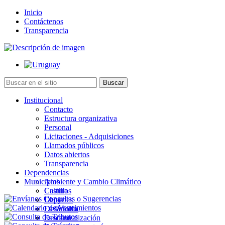
Inicio
Contáctenos
Transparencia
Institucional
Contacto
Estructura organizativa
Personal
Licitaciones - Adquisiciones
Llamados públicos
Datos abiertos
Transparencia
Dependencias
Municipios
Ambiente y Cambio Climático
Cultura
Castillos
Deportes
Chuy
Desarrollo
La Paloma
Descentralización
Lascano