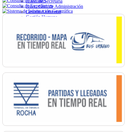
Direc. de Secretaría
Direc. Gral. de Administración
Gestión Ambiental
Gestión Humana
Hacienda
Obras
Ordenamiento
Promoción Social
Salud
Secretaría General
Tránsito
Turismo