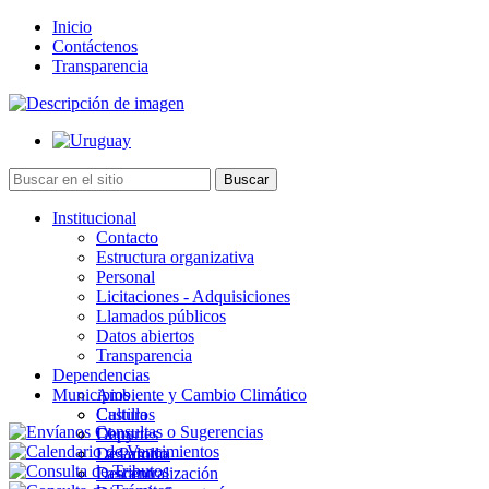
Inicio
Contáctenos
Transparencia
Institucional
Contacto
Estructura organizativa
Personal
Licitaciones - Adquisiciones
Llamados públicos
Datos abiertos
Transparencia
Dependencias
Municipios
Ambiente y Cambio Climático
Cultura
Castillos
Deportes
Chuy
Desarrollo
La Paloma
Descentralización
Lascano