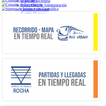
Direc. de Secretaría
Direc. Gral. de Administración
Gestión Ambiental
Gestión Humana
Hacienda
Obras
Ordenamiento
Promoción Social
Salud
Secretaría General
Tránsito
Turismo