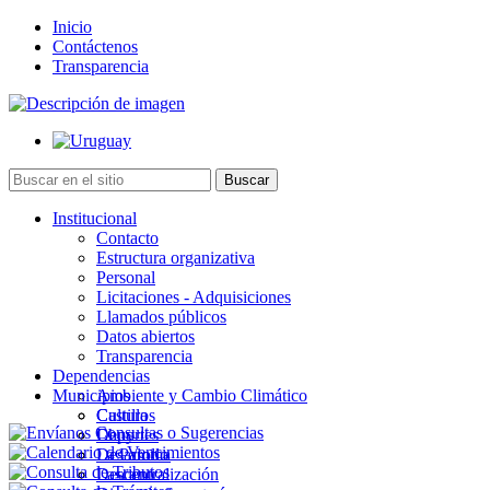
Inicio
Contáctenos
Transparencia
Institucional
Contacto
Estructura organizativa
Personal
Licitaciones - Adquisiciones
Llamados públicos
Datos abiertos
Transparencia
Dependencias
Municipios
Ambiente y Cambio Climático
Cultura
Castillos
Deportes
Chuy
Desarrollo
La Paloma
Descentralización
Lascano