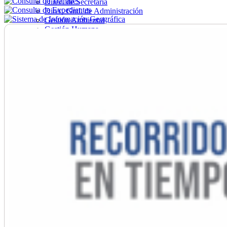
Direc. de Secretaría
Direc. Gral. de Administración
Gestión Ambiental
Gestión Humana
Hacienda
Obras
Ordenamiento
Promoción Social
Salud
Secretaría General
Tránsito
Turismo