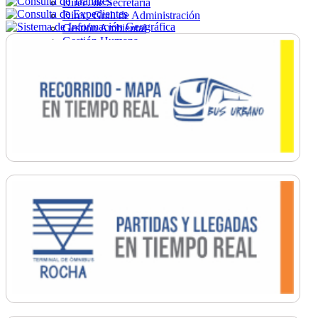
Direc. de Secretaría
Direc. Gral. de Administración
Gestión Ambiental
Gestión Humana
Hacienda
Obras
Ordenamiento
Promoción Social
Salud
Secretaría General
Tránsito
Turismo