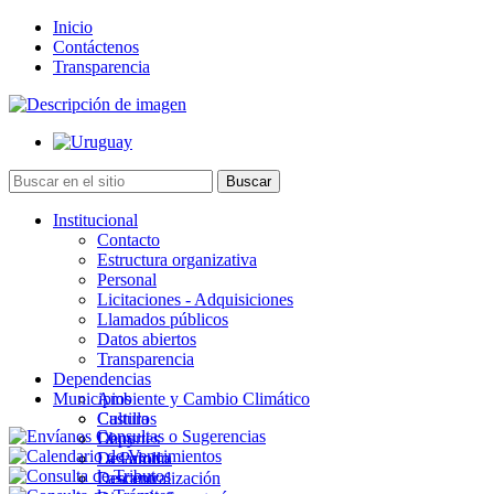
Inicio
Contáctenos
Transparencia
Institucional
Contacto
Estructura organizativa
Personal
Licitaciones - Adquisiciones
Llamados públicos
Datos abiertos
Transparencia
Dependencias
Municipios
Ambiente y Cambio Climático
Cultura
Castillos
Deportes
Chuy
Desarrollo
La Paloma
Descentralización
Lascano