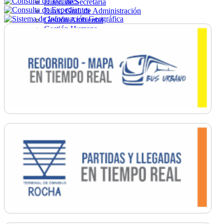
Direc. de Secretaría
Direc. Gral. de Administración
Gestión Ambiental
Gestión Humana
Hacienda
Obras
Ordenamiento
Promoción Social
Salud
Secretaría General
Tránsito
Turismo