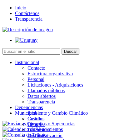
Inicio
Contáctenos
Transparencia
Institucional
Contacto
Estructura organizativa
Personal
Licitaciones - Adquisiciones
Llamados públicos
Datos abiertos
Transparencia
Dependencias
Municipios
Ambiente y Cambio Climático
Cultura
Castillos
Deportes
Chuy
Desarrollo
La Paloma
Descentralización
Lascano