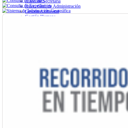
Direc. de Secretaría
Direc. Gral. de Administración
Gestión Ambiental
Gestión Humana
Hacienda
Obras
Ordenamiento
Promoción Social
Salud
Secretaría General
Tránsito
Turismo