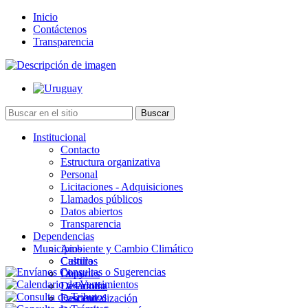
Inicio
Contáctenos
Transparencia
Institucional
Contacto
Estructura organizativa
Personal
Licitaciones - Adquisiciones
Llamados públicos
Datos abiertos
Transparencia
Dependencias
Municipios
Ambiente y Cambio Climático
Cultura
Castillos
Deportes
Chuy
Desarrollo
La Paloma
Descentralización
Lascano