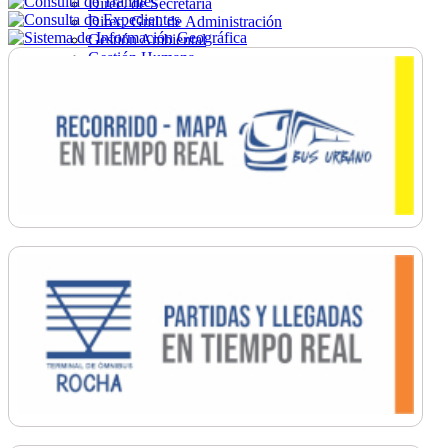
Direc. de Secretaría
Direc. Gral. de Administración
Gestión Ambiental
Gestión Humana
Hacienda
Obras
Ordenamiento
Promoción Social
Salud
Secretaría General
Tránsito
Turismo