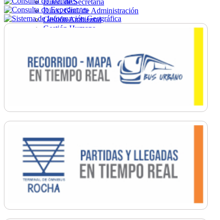
Direc. de Secretaría
Direc. Gral. de Administración
Gestión Ambiental
Gestión Humana
Hacienda
Obras
Ordenamiento
Promoción Social
Salud
Secretaría General
Tránsito
Turismo