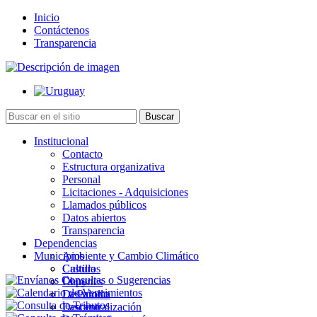
Inicio
Contáctenos
Transparencia
Institucional
Contacto
Estructura organizativa
Personal
Licitaciones - Adquisiciones
Llamados públicos
Datos abiertos
Transparencia
Dependencias
Municipios
Ambiente y Cambio Climático
Cultura
Castillos
Deportes
Chuy
Desarrollo
La Paloma
Descentralización
Lascano