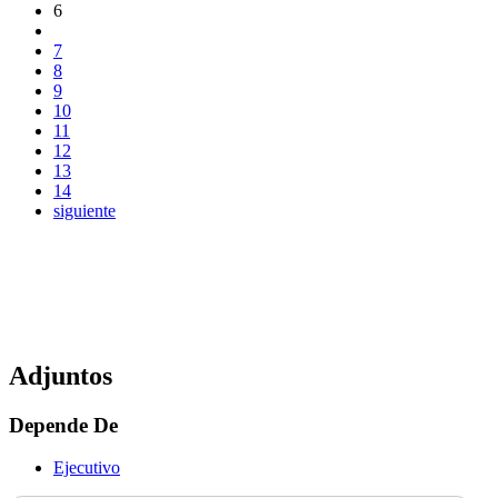
6
7
8
9
10
11
12
13
14
siguiente
Adjuntos
Depende De
Ejecutivo