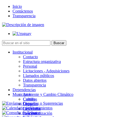
Inicio
Contáctenos
Transparencia
Institucional
Contacto
Estructura organizativa
Personal
Licitaciones - Adquisiciones
Llamados públicos
Datos abiertos
Transparencia
Dependencias
Municipios
Ambiente y Cambio Climático
Cultura
Castillos
Deportes
Chuy
Desarrollo
La Paloma
Descentralización
Lascano