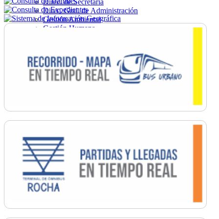
Direc. de Secretaría
Direc. Gral. de Administración
Gestión Ambiental
Gestión Humana
Hacienda
Obras
Ordenamiento
Promoción Social
Salud
Secretaría General
Tránsito
Turismo