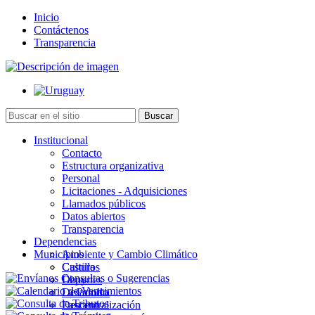
Inicio
Contáctenos
Transparencia
Institucional
Contacto
Estructura organizativa
Personal
Licitaciones - Adquisiciones
Llamados públicos
Datos abiertos
Transparencia
Dependencias
Municipios
Ambiente y Cambio Climático
Cultura
Castillos
Deportes
Chuy
Desarrollo
La Paloma
Descentralización
Lascano