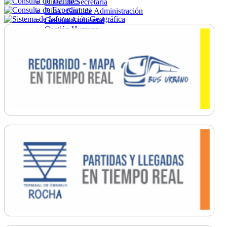
Direc. de Secretaría
Direc. Gral. de Administración
Gestión Ambiental
Gestión Humana
Hacienda
Obras
Ordenamiento
Promoción Social
Salud
Secretaría General
Tránsito
Turismo