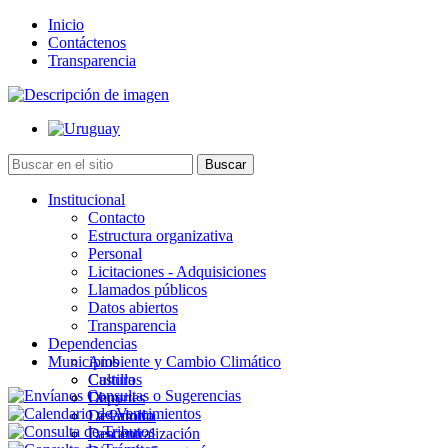
Inicio
Contáctenos
Transparencia
Institucional
Contacto
Estructura organizativa
Personal
Licitaciones - Adquisiciones
Llamados públicos
Datos abiertos
Transparencia
Dependencias
Municipios
Ambiente y Cambio Climático
Cultura
Castillos
Deportes
Chuy
Desarrollo
La Paloma
Descentralización
Lascano