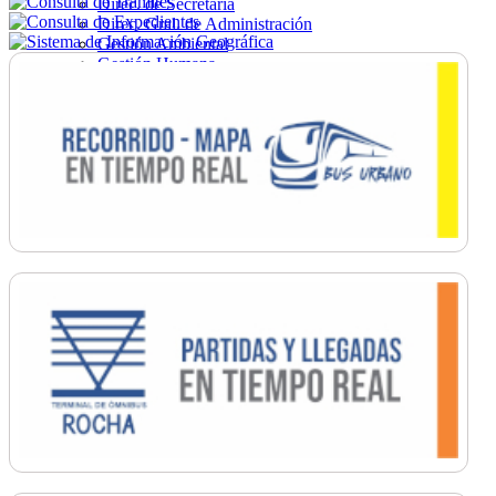
Direc. de Secretaría
Direc. Gral. de Administración
Gestión Ambiental
Gestión Humana
Hacienda
Obras
Ordenamiento
Promoción Social
Salud
Secretaría General
Tránsito
Turismo