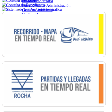
Direc. de Secretaría
Direc. Gral. de Administración
Gestión Ambiental
Gestión Humana
Hacienda
Obras
Ordenamiento
Promoción Social
Salud
Secretaría General
Tránsito
Turismo