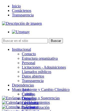
Inicio
Contáctenos
Transparencia
Institucional
Contacto
Estructura organizativa
Personal
Licitaciones - Adquisiciones
Llamados públicos
Datos abiertos
Transparencia
Dependencias
Municipios
Ambiente y Cambio Climático
Cultura
Castillos
Deportes
Chuy
Desarrollo
La Paloma
Descentralización
Lascano