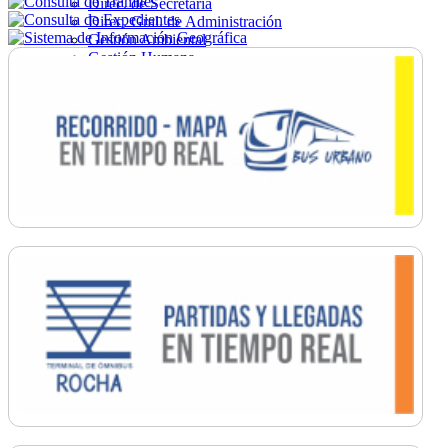
Direc. de Secretaría
Direc. Gral. de Administración
Gestión Ambiental
Gestión Humana
Hacienda
Obras
Ordenamiento
Promoción Social
Salud
Secretaría General
Tránsito
Turismo