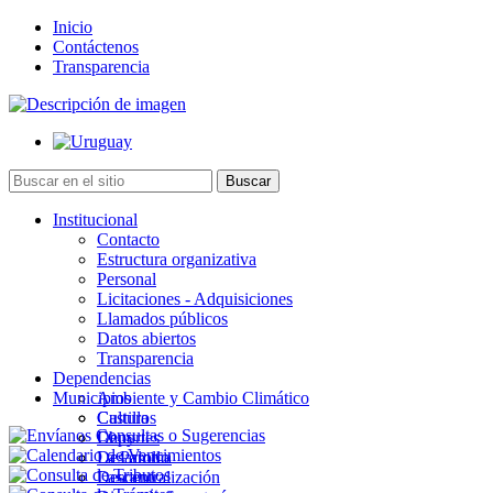
Inicio
Contáctenos
Transparencia
Institucional
Contacto
Estructura organizativa
Personal
Licitaciones - Adquisiciones
Llamados públicos
Datos abiertos
Transparencia
Dependencias
Municipios
Ambiente y Cambio Climático
Cultura
Castillos
Deportes
Chuy
Desarrollo
La Paloma
Descentralización
Lascano