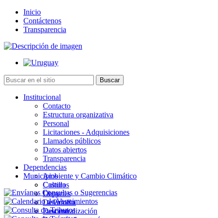
Inicio
Contáctenos
Transparencia
Institucional
Contacto
Estructura organizativa
Personal
Licitaciones - Adquisiciones
Llamados públicos
Datos abiertos
Transparencia
Dependencias
Municipios
Ambiente y Cambio Climático
Cultura
Castillos
Deportes
Chuy
Desarrollo
La Paloma
Descentralización
Lascano