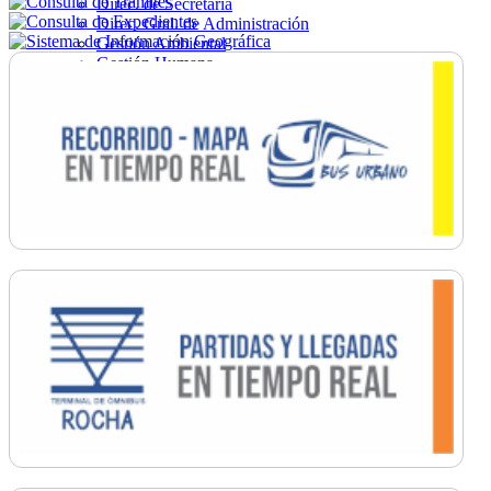
Direc. de Secretaría
Direc. Gral. de Administración
Gestión Ambiental
Gestión Humana
Hacienda
Obras
Ordenamiento
Promoción Social
Salud
Secretaría General
Tránsito
Turismo