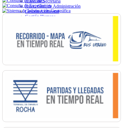
Direc. de Secretaría
Direc. Gral. de Administración
Gestión Ambiental
Gestión Humana
Hacienda
Obras
Ordenamiento
Promoción Social
Salud
Secretaría General
Tránsito
Turismo