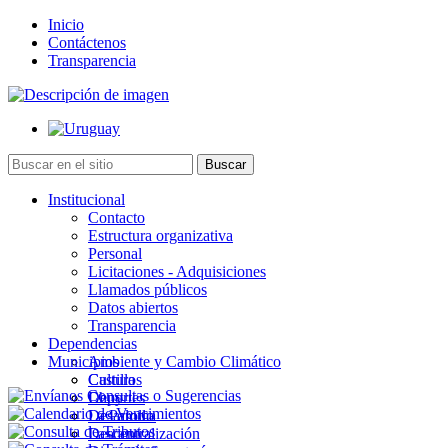
Inicio
Contáctenos
Transparencia
Institucional
Contacto
Estructura organizativa
Personal
Licitaciones - Adquisiciones
Llamados públicos
Datos abiertos
Transparencia
Dependencias
Municipios
Ambiente y Cambio Climático
Cultura
Castillos
Deportes
Chuy
Desarrollo
La Paloma
Descentralización
Lascano