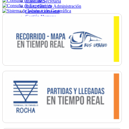
Direc. de Secretaría
Direc. Gral. de Administración
Gestión Ambiental
Gestión Humana
Hacienda
Obras
Ordenamiento
Promoción Social
Salud
Secretaría General
Tránsito
Turismo