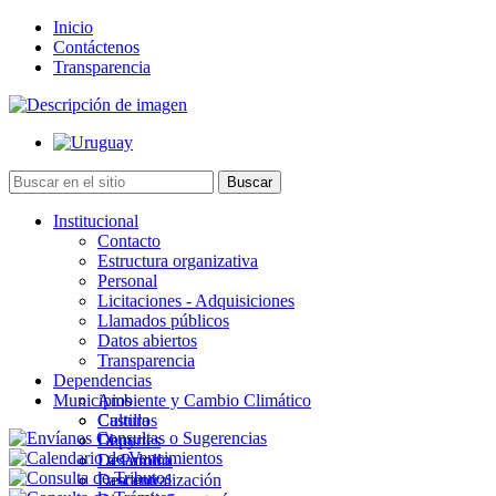
Inicio
Contáctenos
Transparencia
Institucional
Contacto
Estructura organizativa
Personal
Licitaciones - Adquisiciones
Llamados públicos
Datos abiertos
Transparencia
Dependencias
Municipios
Ambiente y Cambio Climático
Cultura
Castillos
Deportes
Chuy
Desarrollo
La Paloma
Descentralización
Lascano