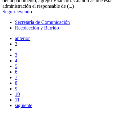
del departamento, agregó Vitancurt. Cuando asume esta
administración el responsable de (...)
Seguir leyendo
Secretaría de Comunicación
Recolección y Barrido
anterior
2
3
4
5
6
7
8
9
10
11
siguiente