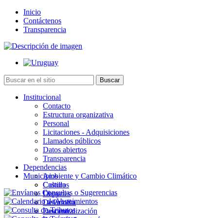
Inicio
Contáctenos
Transparencia
Institucional
Contacto
Estructura organizativa
Personal
Licitaciones - Adquisiciones
Llamados públicos
Datos abiertos
Transparencia
Dependencias
Municipios
Ambiente y Cambio Climático
Cultura
Castillos
Deportes
Chuy
Desarrollo
La Paloma
Descentralización
Lascano