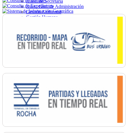
Direc. de Secretaría
Direc. Gral. de Administración
Gestión Ambiental
Gestión Humana
Hacienda
Obras
Ordenamiento
Promoción Social
Salud
Secretaría General
Tránsito
Turismo